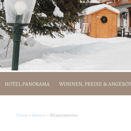
HOTEL PANORAMA
WOHNEN, PREISE & ANGEBO
Home
>
Service
>
Wissenswertes